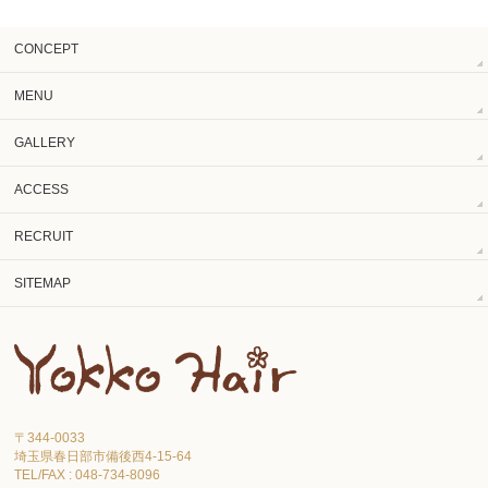
CONCEPT
MENU
GALLERY
ACCESS
RECRUIT
SITEMAP
〒344-0033
埼玉県春日部市備後西4-15-64
TEL/FAX : 048-734-8096